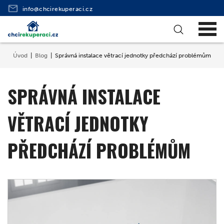
info@chcirekuperaci.cz
Úvod
Blog
Správná instalace větrací jednotky předchází problémům
SPRÁVNÁ INSTALACE
VĚTRACÍ JEDNOTKY
PŘEDCHÁZÍ PROBLÉMŮM