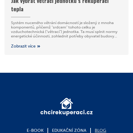
Jak vybrat větrací jednotku s rekuperací
tepla
Systém nuceného větrání domácností je složený z mnoha
komponentů, přičemž "srdcem" tohoto celku je
vzduchotechnická ("větrací") jednotka. Ta musí splnit normy
energetické účinnosti, zohlednit potřeby obyvatel budovy...
Zobrazit více
E-BOOK
EDUKAČNÍ ZÓNA
BLOG