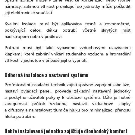
Špatná izolace může v zimě vést ke kondenzaci nebo tvorbě
námrazy, zatímco vlhkost pronikající do jednotky může poškodit
její elektronické součásti.
Kvalitní izolace musí být aplikována těsně a rovnoměrně,
pokrývající celou délku potrubí, včetně skrytých míst
nad stropem nebo v podkroví.
Potrubí musí být také vybaveno vzduchovými uzavíracími
klapkami, které zabrání vnikání studeného vzduchu a hromadění
vlhkosti v jednotce v případě jejího vypnutí.
Odborná instalace a nastavení systému
Profesionální instalační technik zajistí správné zapojení kabeláže,
nastaví ovládací panel, provede základní nastavení jednotky
a poskytne uživateli pokyny k obsluze systému. Dále je nutné
zaregulovat průtok vzduchu, nastavit vzduchové klapky
a difuzory a nainstalovat tlumiče hluku pro minimalizaci přenosu
hluku potrubím.
Dobře instalovaná jednotka zajišťuje dlouhodobý komfort