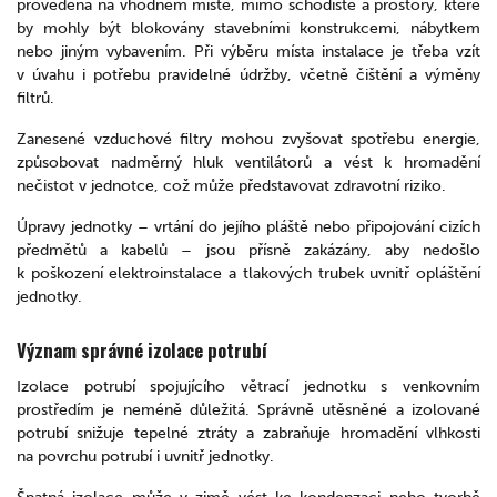
provedena na vhodném místě, mimo schodiště a prostory, které
by mohly být blokovány stavebními konstrukcemi, nábytkem
nebo jiným vybavením. Při výběru místa instalace je třeba vzít
v úvahu i potřebu pravidelné údržby, včetně čištění a výměny
filtrů.
Zanesené vzduchové filtry mohou zvyšovat spotřebu energie,
způsobovat nadměrný hluk ventilátorů a vést k hromadění
nečistot v jednotce, což může představovat zdravotní riziko.
Úpravy jednotky – vrtání do jejího pláště nebo připojování cizích
předmětů a kabelů – jsou přísně zakázány, aby nedošlo
k poškození elektroinstalace a tlakových trubek uvnitř opláštění
jednotky.
Význam správné izolace potrubí
Izolace potrubí spojujícího větrací jednotku s venkovním
prostředím je neméně důležitá. Správně utěsněné a izolované
potrubí snižuje tepelné ztráty a zabraňuje hromadění vlhkosti
na povrchu potrubí i uvnitř jednotky.