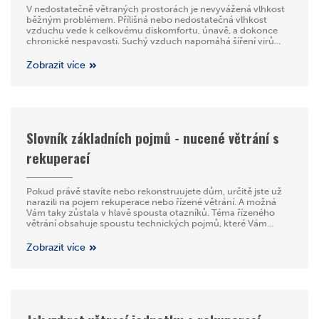
V nedostatečně větraných prostorách je nevyvážená vlhkost
běžným problémem. Přílišná nebo nedostatečná vlhkost
vzduchu vede k celkovému diskomfortu, únavě, a dokonce
chronické nespavosti. Suchý vzduch napomáhá šíření virů...
Zobrazit více
Slovník základních pojmů - nucené větrání s
rekuperací
Pokud právě stavíte nebo rekonstruujete dům, určitě jste už
narazili na pojem rekuperace nebo řízené větrání. A možná
Vám taky zůstala v hlavě spousta otazníků. Téma řízeného
větrání obsahuje spoustu technických pojmů, které Vám...
Zobrazit více